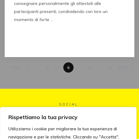
consegnare personalmente gli attestati alle
partecipanti presenti, condividendo con loro un
momento di forte …
Read full post
PREV
1
…
4
5
6
7
8
…
22
NEXT
SOCIAL:
Rispettiamo la tua privacy
Acisjf - Associazione Cattolica
Utilizziamo i cookie per migliorare la tua esperienza di
Internazionale a Servizio della
navigazione e per le statistiche. Cliccando su "Accetta",