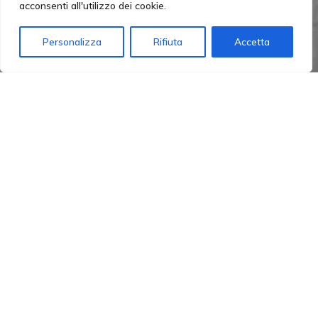
acconsenti all'utilizzo dei cookie.
Redazione
Personalizza
Rifiuta
Accetta
Lunedì 17 e mercoledì 19 aprile, tutte insieme a sferruzzare
in compagnia con le volontarie di
ACISJF FIRENZE
,
American
International League of Florence ODV AILO
e
La Combriccola
delle Sferruzzatrici
per il progetto
Viva Vittoria Firenze
L’obiettivo è realizzare una coperta gigantesca, 12 mila
quadrati per 3000 metri quadri, che coprirà l’intera piazza
Santa Croce a
#firenze
l’11 e il 12 Novembre!!
Un’iniziativa di raccolta fondi che ci vede tra i destinatari
ACISJF FIRENZE
assieme a
Nosotras Onlus
e
Artemisia
Centro Antiviolenza